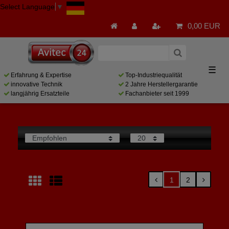
Select Language
▼
0,00 EUR
☰
Erfahrung & Expertise
Top-Industriequalität
innovative Technik
2 Jahre Herstellergarantie
langjährig Ersatzteile
Fachanbieter seit 1999
1
2