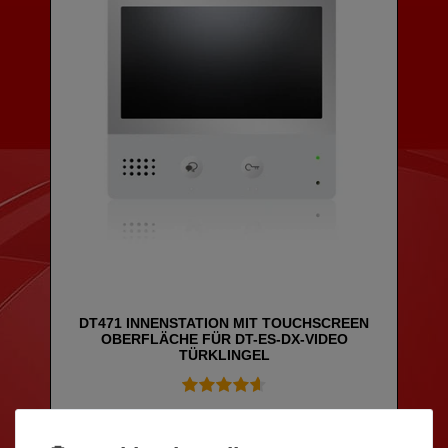
DT471 INNENSTATION MIT TOUCHSCREEN
OBERFLÄCHE FÜR DT-ES-DX-VIDEO
TÜRKLINGEL
179,00 € *
In den Warenkorb