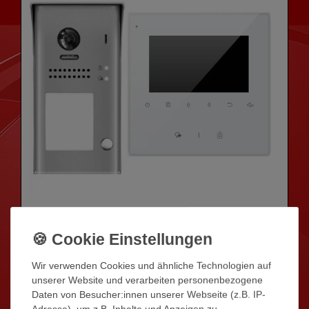
2-DRAHT VIDEO TÜRSPRECHANLAGE
GEGENSPRECHANLAGE 1-FAMILIENHAUS DT617S1
Wir verwenden Cookies und ähnliche Technologien auf
UND DT43
unserer Website und verarbeiten personenbezogene
Daten von Besucher:innen unserer Webseite (z.B. IP-
ab 239,00 € *
Adresse), um z.B. Inhalte und Anzeigen zu