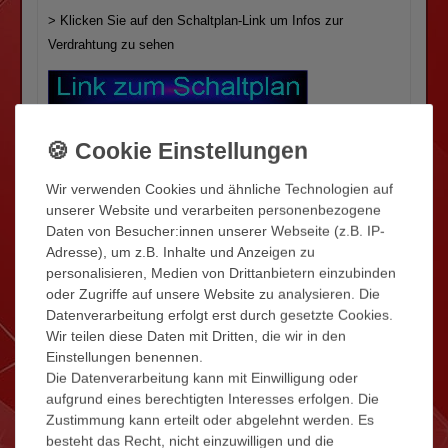
>
Klicken Sie auf den Schaltplan-Link um Infos zur
Verdrahtung zu sehen
Lieferumfang - Sie bekommen eine
Sprechanlage mit folgenden Teilen:
Wir verwenden Cookies und ähnliche Technologien auf
unserer Website und verarbeiten personenbezogene
1x Aussenstation Typ- VT563 (mit 3
Daten von Besucher:innen unserer Webseite (z.B. IP-
Klingeltasten) (Edelstahl)
Adresse), um z.B. Inhalte und Anzeigen zu
3x Innenstation Typ- VT670 schw. (7" =
personalisieren, Medien von Drittanbietern einzubinden
17,8cm)
oder Zugriffe auf unsere Website zu analysieren. Die
3x Trafo 14,3V (auch zur
Datenverarbeitung erfolgt erst durch gesetzte Cookies.
Hutschienenmontage geeignet)
Wir teilen diese Daten mit Dritten, die wir in den
Deutsche Bedienungsanleitung und
Einstellungen benennen.
Die Datenverarbeitung kann mit Einwilligung oder
Schaltplan
aufgrund eines berechtigten Interesses erfolgen. Die
Rechnung mit ausgewiesener MwSt.
Zustimmung kann erteilt oder abgelehnt werden. Es
2 Jahre Garantie
besteht das Recht, nicht einzuwilligen und die