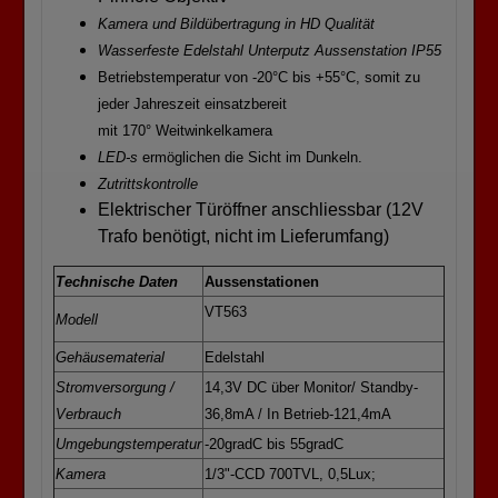
Kamera und Bildübertragung in HD Qualität
Wasserfeste Edelstahl Unterputz Aussenstation IP55
Betriebstemperatur von -20°C bis +55°C, somit zu
jeder Jahreszeit einsatzbereit
mit 170° Weitwinkelkamera
LED-s
ermöglichen die Sicht im Dunkeln.
Zutrittskontrolle
Elektrischer Türöffner anschliessbar (12V
Trafo benötigt, nicht im Lieferumfang)
Technische Daten
Aussenstationen
VT563
Modell
Gehäusematerial
Edelstahl
Stromversorgung /
14,3V DC über Monitor/ Standby-
Verbrauch
36,8mA / In Betrieb-121,4mA
Umgebungstemperatur
-20gradC bis 55gradC
Kamera
1/3"-CCD 700TVL, 0,5Lux;