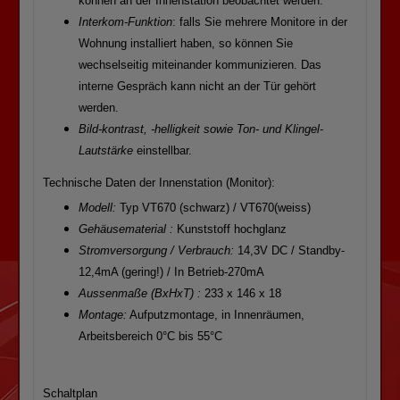
können an der Innenstation beobachtet werden.
Interkom-Funktion
: falls Sie mehrere Monitore in der
Wohnung installiert haben, so können Sie
wechselseitig miteinander kommunizieren. Das
interne Gespräch kann nicht an der Tür gehört
werden.
Bild-kontrast, -helligkeit sowie Ton- und Klingel-
Lautstärke
einstellbar.
Technische Daten der Innenstation (Monitor):
Modell:
Typ VT670 (schwarz) / VT670(weiss)
Gehäusematerial :
Kunststoff hochglanz
Stromversorgung / Verbrauch:
14,3V DC / Standby-
12,4mA (gering!) / In Betrieb-270mA
Aussenmaße (BxHxT) :
233 x 146 x 18
Montage:
Aufputzmontage, in Innenräumen,
Arbeitsbereich 0°C bis 55°C
Schaltplan