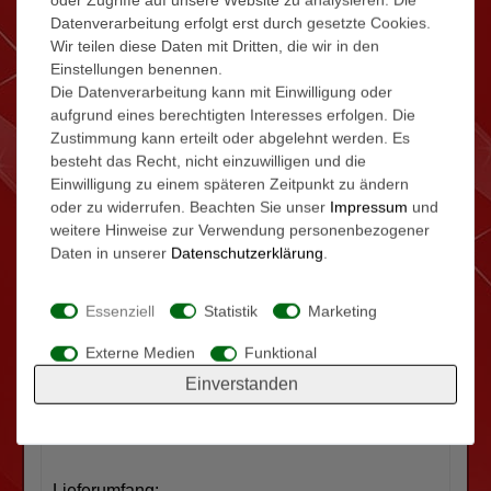
Etagenklingeltaster anschliessbar
Datenverarbeitung erfolgt erst durch gesetzte Cookies.
Abmessungen (B x H x T) = 200 x 170 x 15
Wir teilen diese Daten mit Dritten, die wir in den
mm
Einstellungen benennen.
Tasten: (Überwachung Türstation, Kamera)
Die Datenverarbeitung kann mit Einwilligung oder
Gesprächstaste, Türöffnertaste
aufgrund eines berechtigten Interesses erfolgen. Die
Zustimmung kann erteilt oder abgelehnt werden. Es
Taste für Einstellungen
besteht das Recht, nicht einzuwilligen und die
Einwilligung zu einem späteren Zeitpunkt zu ändern
oder zu widerrufen. Beachten Sie unser
Impressum
und
Hinweis: Die Abbildung der
Innen
station ist ein
weitere Hinweise zur Verwendung personenbezogener
Musterfoto. Bei Nichtverfügbarkeit der
Daten in unserer
Daten­schutz­erklärung
.
abgebildeten Innenstation kann eine technisch
kompatible mindestens gleich- oder aber auch
Essenziell
Statistik
Marketing
höherwertige Innenstation geliefert werden,
Externe Medien
Funktional
die der abgebildeten in der Farbe entspricht und
im Design ähnelt. (rechtlich: "Leistungserfüllung
Einverstanden
gleicher oder besserer Art und Güte")
Lieferumfang: