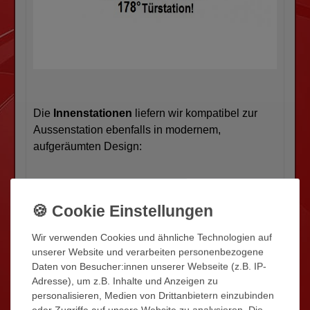
Die
Innenstationen
liefern wir kompatibel zur
Aussenstation ebenfalls in modernem,
aufgeräumten Design:
7 Zoll Bildfläche TFT LCD HD Display
nur 15mm flach!
Auflösung 800(B) x 480(H) Px.
Wir verwenden Cookies und ähnliche Technologien auf
Integrierte Klingeltöne bzw. Gong
unserer Website und verarbeiten personenbezogene
Freisprecheinrichtung
Daten von Besucher:innen unserer Webseite (z.B. IP-
Adresse), um z.B. Inhalte und Anzeigen zu
Zweite Türstation oder Kamera
personalisieren, Medien von Drittanbietern einzubinden
anschliessbar
oder Zugriffe auf unsere Website zu analysieren. Die