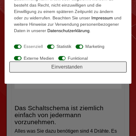
eines Türöffners innen statt aussen
besteht das Recht, nicht einzuwilligen und die
möglich
Einwilligung zu einem späteren Zeitpunkt zu ändern
>Kaum Stromverbrauch <0,1W im Standby-
oder zu widerrufen. Beachten Sie unser
Impressum
und
weitere Hinweise zur Verwendung personenbezogener
Modus, nur 9 W im Betrieb
Daten in unserer
Daten­schutz­erklärung
.
Essenziell
Statistik
Marketing
Externe Medien
Funktional
Einverstanden
Das Schaltschema ist ziemlich
einfach von jedermann
vorzunehmen.
Alles was Sie dazu benötigen sind 4 Drähte. Es