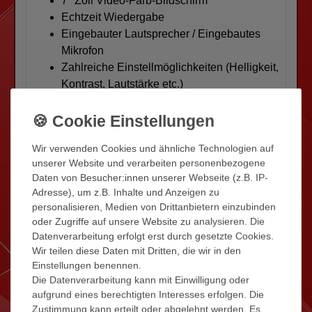
7" Zoll Video-Farb-Bildschirm
Echtzeit Wiedergabe
Eingebauter Lautsprecher / Eingebautes
Mikrofon
Zahlreiche Einstellmöglichkeiten (Helligkeit,
Kontrast, Lautstärke etc.)
Öffnen der Tür über den Monitor - schaltet
sich beim Klingeln automatisch an
Zusätzliche Klingeltaste direkt an den
Wir verwenden Cookies und ähnliche Technologien auf
Monitor anschliessbar
unserer Website und verarbeiten personenbezogene
Überwachungsfunktion - Sie können
Daten von Besucher:innen unserer Webseite (z.B. IP-
jederzeit den Aussenbereich überwachen
Adresse), um z.B. Inhalte und Anzeigen zu
Gegensprechen mit der Ausseinheit oder
personalisieren, Medien von Drittanbietern einzubinden
untereinander / Interkom
oder Zugriffe auf unsere Website zu analysieren. Die
>Interner Ruf - Kommunikation zwischen
Datenverarbeitung erfolgt erst durch gesetzte Cookies.
Wir teilen diese Daten mit Dritten, die wir in den
den Inneneinheiten möglich
Einstellungen benennen.
2 Türöffner anschliessbar und getrennt
Die Datenverarbeitung kann mit Einwilligung oder
bedienbar!
aufgrund eines berechtigten Interesses erfolgen. Die
sabotagesicherer Anschluss
Zustimmung kann erteilt oder abgelehnt werden. Es