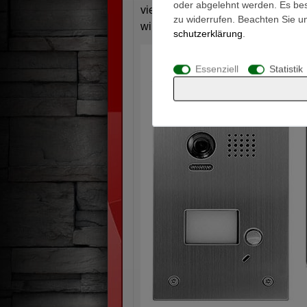
oder abgelehnt werden. Es best
viel Sicherheit bietet. Sie könne
zu widerrufen. Beachten Sie 
wirklich vor Ihrer Tür steht.
schutz­erklärung
.
Essenziell
Statistik