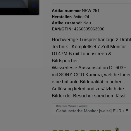
Artikelnummer
NEW-251
Hersteller:
Avitec24
Artikelzustand:
Neu
EAN/GTIN:
4260595063996
Hochwertige Türsprechanlage 2 Draht
Technik - Komplettset 7 Zoll Monitor
DT47M-B mit Touchscreen &
Bildspeicher
Wasserfeste Aussenstation DT603F
mit SONY CCD Kamera, welche Ihne
eine brillante Bildqualität in hoher
Auflösung liefert und zusätzlich die
Bilder der Besucher speichern lässt.
Bitte hier Variante wählen
*