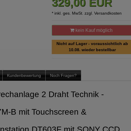
329,00 EUR
* inkl. ges. MwSt. zzgl.
Versandkosten
kein Kauf möglich
Nicht auf Lager - voraussichtlich ab
10.08. wieder bestellbar
Kundenbewertung
Noch Fragen?
echanlage 2 Draht Technik -
7M-B mit Touchscreen &
enstation DT603F mit SONY CCD