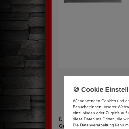
Wir verwenden Cookies und äh
Besucher:innen unserer Webseit
einzubinden oder Zugriffe auf 
diese Daten mit Dritten, die w
Diese Videosprechanlage eignet s
Die Datenverarbeitung kann mit
Gegensprechanlage, Klingelanlage