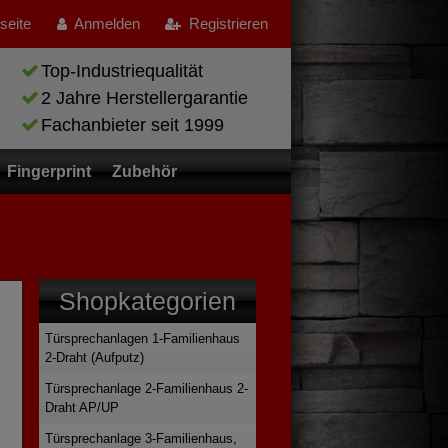
tseite
Anmelden
Registrieren
Top-Industriequalität
2 Jahre Herstellergarantie
Fachanbieter seit 1999
Fingerprint
Zubehör
Shopkategorien
Türsprechanlagen 1-Familienhaus
2-Draht (Aufputz)
Türsprechanlage 2-Familienhaus 2-
Draht AP/UP
Türsprechanlage 3-Familienhaus,