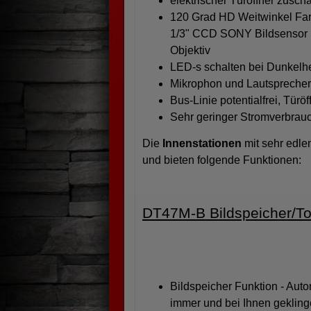
elektrischer Türöffner zuscha
120 Grad HD Weitwinkel Farb
1/3" CCD SONY Bildsensor m
Objektiv
LED-s schalten bei Dunkelhe
Mikrophon und Lautsprecher 
Bus-Linie potentialfrei, Tür
Sehr geringer Stromverbrau
Die
Innenstationen
mit sehr edl
und bieten folgende Funktionen:
DT47M-B Bildspeicher/T
Bildspeicher Funktion - Aut
immer und bei Ihnen geklinge