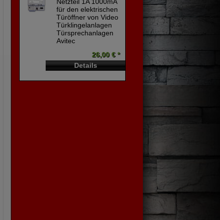
Netzteil 1A 1000mA
für den elektrischen
Türöffner von Video
Türklingelanlagen
Türsprechanlagen
Avitec
26,00 € *
Details