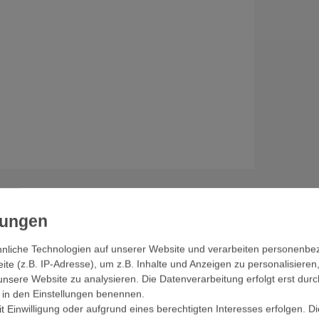
nliche Technologien auf unserer Website und verarbeiten personenb
e (z.B. IP-Adresse), um z.B. Inhalte und Anzeigen zu personalisieren
unsere Website zu analysieren. Die Datenverarbeitung erfolgt erst durc
ir in den Einstellungen benennen.
ich hervorragend sowohl als Interphon oder
 Einwilligung oder aufgrund eines berechtigten Interesses erfolgen. D
, wie auch als Videoüberwachung die Ihnen und Ihrer Familie