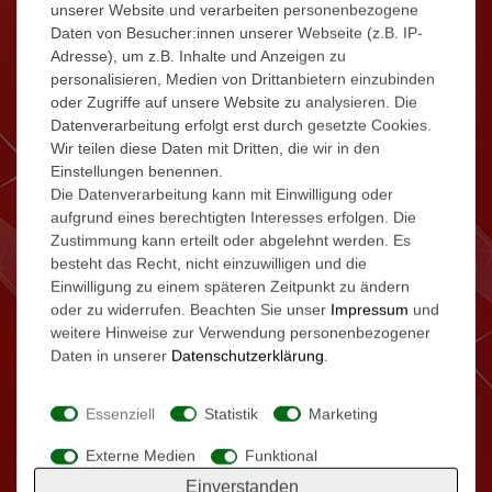
unserer Website und verarbeiten personenbezogene
Hörerlose Freisprech - Einrichtung
Daten von Besucher:innen unserer Webseite (z.B. IP-
wie z.B. Kontrast, Helligkeit und Ton
Adresse), um z.B. Inhalte und Anzeigen zu
wählbar
personalisieren, Medien von Drittanbietern einzubinden
oder Zugriffe auf unsere Website zu analysieren. Die
Öffnen der Tür über den Monitor - schaltet
Datenverarbeitung erfolgt erst durch gesetzte Cookies.
sich beim Klingeln automatisch an
Wir teilen diese Daten mit Dritten, die wir in den
- sie können jederzeit die Kamera
Einstellungen benennen.
einschalten
Die Datenverarbeitung kann mit Einwilligung oder
Interne - Funktion
aufgrund eines berechtigten Interesses erfolgen. Die
TV-OUT Funktion - Monitor kann werden
Zustimmung kann erteilt oder abgelehnt werden. Es
Externe Klingel, Türöffner und
besteht das Recht, nicht einzuwilligen und die
Einwilligung zu einem späteren Zeitpunkt zu ändern
Überwachungskamera anschließbar
oder zu widerrufen. Beachten Sie unser
Impressum
und
15 mA Standby, 400 mA Betrieb
weitere Hinweise zur Verwendung personenbezogener
Daten in unserer
Daten­schutz­erklärung
.
Essenziell
Statistik
Marketing
Externe Medien
Funktional
Die Anlage ist ausbaufähig auf bis zu 16 Innen +
Einverstanden