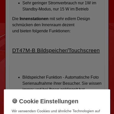
Sehr geringer Stromverbrauch nur 1W im
Standby-Modus, nur 15 W im Betrieb
Die
Innenstationen
mit sehr edlem Design
schmücken den Innenraum dezent
und bieten folgende Funktionen:
DT47M-B Bildspeicher/Touchscreen
Bildspeicher Funktion - Automatische Foto
Serienaufnahme ihrer Besucher. Sie wissen
immer und bei Ihnen geklingelt hat.
Schwarzes Gehäuse mit Touchscreen Front
Panel, Aufputz mit metallischer Halterung
TFT LCD Farb Bildschirm mit
Wir verwenden Cookies und ähnliche Technologien auf
Echtzeit Wiedergabe