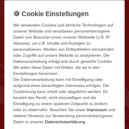
Echtzeit Wiedergabe
Eingebauter Lautsprecher / Eingebautes
Mikrofon
Zahlreiche Einstellmöglichkeiten (Helligkeit,
Wir verwenden Cookies und ähnliche Technologien auf
unserer Website und verarbeiten personenbezogene
Kontrast, Lautstärke etc.)
Daten von Besucher:innen unserer Webseite (z.B. IP-
Öffnen der Tür über den Monitor - schaltet
Adresse), um z.B. Inhalte und Anzeigen zu
sich beim Klingeln automatisch an
personalisieren, Medien von Drittanbietern einzubinden
Überwachungsfunktion - Sie können
oder Zugriffe auf unsere Website zu analysieren. Die
jederzeit den Aussenbereich überwachen
Datenverarbeitung erfolgt erst durch gesetzte Cookies.
Gegensprechen mit der Ausseinheit oder
Wir teilen diese Daten mit Dritten, die wir in den
untereinander / Interkom
Einstellungen benennen.
Die Datenverarbeitung kann mit Einwilligung oder
Interner Ruf - Kommunikation zwischen den
aufgrund eines berechtigten Interesses erfolgen. Die
Inneneinheiten möglich
Zustimmung kann erteilt oder abgelehnt werden. Es
Kaum Stromverbrauch nur 1W im Standby-
besteht das Recht, nicht einzuwilligen und die
Modus, nur 15 W im Betrieb
Einwilligung zu einem späteren Zeitpunkt zu ändern
oder zu widerrufen. Beachten Sie unser
Impressum
und
Das Schaltschema ist ziemlich
weitere Hinweise zur Verwendung personenbezogener
einfach von jedermann
Daten in unserer
Daten­schutz­erklärung
.
vorzunehmen.