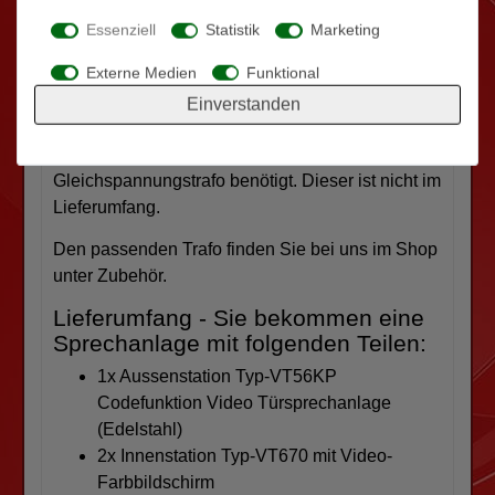
Alles was Sie dazu benötigen sind 4 Drähte. Es
Essenziell
Statistik
Marketing
wird dann vom Trafo bis zum letzten Monitor in
Reihe durchgeschliffen.
Externe Medien
Funktional
Einverstanden
Hinweis: Für den Türöffner wird ein 12V DC
Gleichspannungstrafo benötigt. Dieser ist nicht im
Lieferumfang.
Den passenden Trafo finden Sie bei uns im Shop
unter Zubehör.
Lieferumfang - Sie bekommen eine
Sprechanlage mit folgenden Teilen:
1x Aussenstation Typ-VT56KP
Codefunktion Video Türsprechanlage
(Edelstahl)
2x Innenstation Typ-VT670 mit Video-
Farbbildschirm