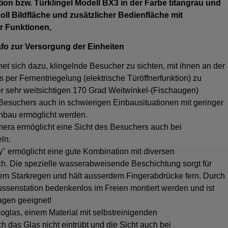
on bzw. Türklingel Modell BX3 in der Farbe titangrau und
oll Bildfläche und zusätzlicher Bedienfläche mit
r Funktionen,
fo zur Versorgung der Einheiten
t sich dazu, klingelnde Besucher zu sichten, mit ihnen an der
 per Fernentriegelung (elektrische Türöffnerfunktion) zu
r sehr weitsichtigen 170 Grad Weitwinkel-(Fischaugen)
Besuchers auch in schwierigen Einbausituationen mit geringer
nbau ermöglicht werden.
mera ermöglicht eine Sicht des Besuchers auch bei
ln.
" ermöglicht eine gute Kombination mit diversen
. Die spezielle wasserabweisende Beschichtung sorgt für
em Starkregen und hält ausserdem Fingerabdrücke fern. Durch
ussenstation bedenkenlos im Freien montiert werden und ist
lagen geeignet!
las, einem Material mit selbstreinigenden
ch das Glas nicht eintrübt und die Sicht auch bei