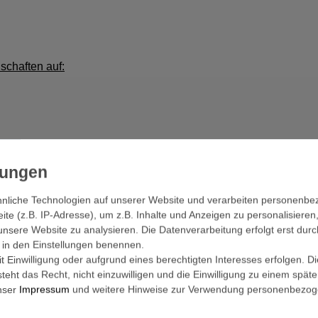
schaften auf:
 über Innenstation)
Schrauben (Sabotageschutz)
nliche Technologien auf unserer Website und verarbeiten personenb
e (z.B. IP-Adresse), um z.B. Inhalte und Anzeigen zu personalisieren
unsere Website zu analysieren. Die Datenverarbeitung erfolgt erst durc
ra 170° Sichtwinkel
ir in den Einstellungen benennen.
ases aus Nanoglas
 Einwilligung oder aufgrund eines berechtigten Interesses erfolgen. D
hild
eht das Recht, nicht einzuwilligen und die Einwilligung zu einem spät
achtsicht)
unser
Impressum
und weitere Hinweise zur Verwendung personenbezog
altbar (Fernentriegelung)