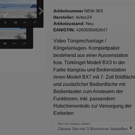
Artikelnummer
NEW-363
Hersteller:
Avitec24
Artikelzustand:
Neu
EAN/GTIN:
4260595062647
Video Türsprechanlage /
Klingelanlagen- Komplettpaket
bestehend aus einer Aussenstation
bzw. Türklingel Modell BX3 in der
Farbe titangrau und Bedienstation
innen Modell BX7 mit 7- Zoll Bildfläch
und zusätzlicher Bedienfläche mit
Bedientasten zum Ansteuern der
Funktionen, inkl. passendem
Hutschienentrafo zur Versorgung der
Einheiten
Bitte hier Variante wählen