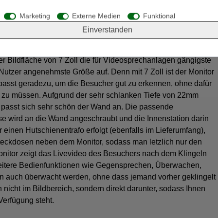
rputzkasten (im Lieferumfang enthalten)
Marketing
Externe Medien
Funktional
eite x Höhe x Tiefe)
Einverstanden
er Bildfläche von 7 Zoll die für Videosprechanlagen gängigste
utzer angenehmste Größe auf. Denn mit 7 Zoll ist der Monitor
 passt geradezu, um die Besucher gut zu erkennen, ohne dafür
 zu müssen. Aufgrund der sehr schlanken Tiefe von 22mm
rn passt sich sehr schön der Wand an. Die passende
ese wird an die Wand angeschraubt und die Innenstation darin
 einen Hutschienentrafo erfolgt (ebenfalls im Lieferumfang),
Steckdosen neben dem Monitor, sodass man letzlich nur den
onitor zeigt das Livevideo des Besuchers nach dem Klingeln
weitere Bedienfunktionen wie Gegensprechen, Überwachen,
n auch überwacht werden, ohne dass jemand vorher geklingelt
h nicht im Bildbereich, sondern direkt darunter, sodass Ihnen
 Verfügung steht.