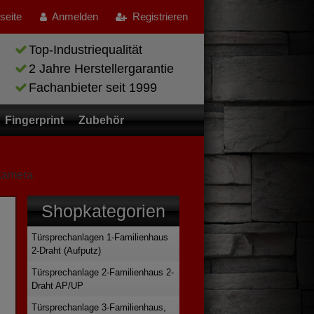
tseite
Anmelden
Registrieren
Top-Industriequalität
2 Jahre Herstellergarantie
Fachanbieter seit 1999
Fingerprint
Zubehör
lkamera
Shopkategorien
n
Türsprechanlagen 1-Familienhaus
2-Draht (Aufputz)
Türsprechanlage 2-Familienhaus 2-
Draht AP/UP
Türsprechanlage 3-Familienhaus,