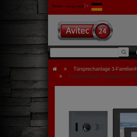
Select Language
▼
Türsprechanlage 3-Familien
Klingelanlage Türstation BX3 t