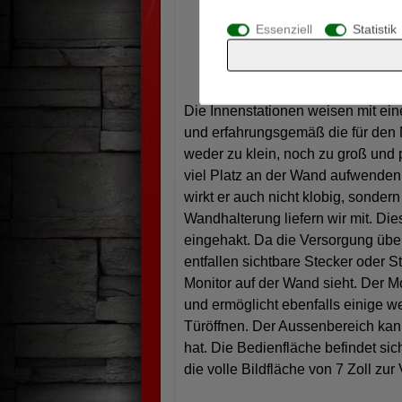
Unterputzmontage inkl. Unte
Essenziell
Statistik
Maße: 116 x 210 x 40 mm (Br
Die Innenstationen weisen mit ein
und erfahrungsgemäß die für den N
weder zu klein, noch zu groß und
viel Platz an der Wand aufwenden
wirkt er auch nicht klobig, sonde
Wandhalterung liefern wir mit. Di
eingehakt. Da die Versorgung über
entfallen sichtbare Stecker oder 
Monitor auf der Wand sieht. Der M
und ermöglicht ebenfalls einige 
Türöffnen. Der Aussenbereich kan
hat. Die Bedienfläche befindet sic
die volle Bildfläche von 7 Zoll zur