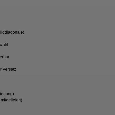
Bilddiagonale)
swahl
uerbar
r Versatz
dienung)
mitgeliefert)