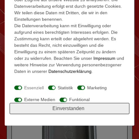
Datenverarbeitung erfolgt erst durch gesetzte Cookies.
4"TFT ERWEITERUNGSSTATION VT39 INKL.
TRAFO FÜR UNSERE VT-4-DRAHT
Wir teilen diese Daten mit Dritten, die wir in den
SPRECHANLAGEN
Einstellungen benennen.
Die Datenverarbeitung kann mit Einwilligung oder
aufgrund eines berechtigten Interesses erfolgen. Die
89,00 € *
Zustimmung kann erteilt oder abgelehnt werden. Es
besteht das Recht, nicht einzuwilligen und die
Artikel anzeigen
Einwilligung zu einem späteren Zeitpunkt zu ändern
Details
oder zu widerrufen. Beachten Sie unser
Impressum
und
weitere Hinweise zur Verwendung personenbezogener
Daten in unserer
Daten­schutz­erklärung
.
Essenziell
Statistik
Marketing
Externe Medien
Funktional
Einverstanden