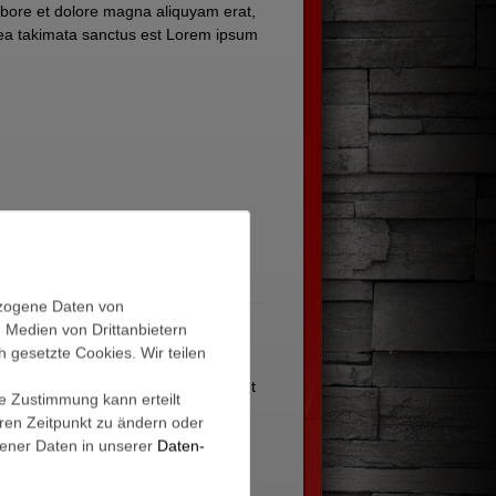
abore et dolore magna aliquyam erat,
sea takimata sanctus est Lorem ipsum
orem ipsum dolor sit amet. Lorem
ezogene Daten von
, Medien von Drittanbietern
h gesetzte Cookies. Wir teilen
ricies nec, pellentesque eu, pretium
. In enim justo, rhoncus ut, imperdiet
ie Zustimmung kann erteilt
eren Zeitpunkt zu ändern oder
ener Daten in unserer
Daten­
vitae, eleifend ac, enim. Aliquam
ue rutrum. Aenean imperdiet. Etiam
, tellus eget condimentum rhoncus,