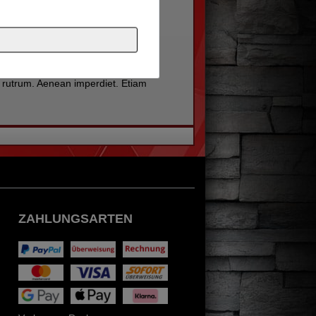
nar, hendrerit id, lorem. Maecenas
it amet orci eget eros faucibus
vitae, eleifend ac, enim. Aliquam
ue rutrum. Aenean imperdiet. Etiam
ZAHLUNGSARTEN