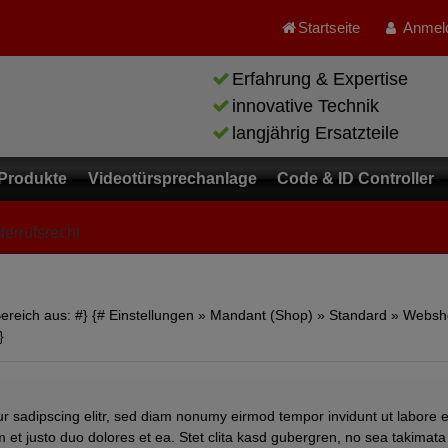
Startseite
Anmel
Erfahrung & Expertise
innovative Technik
langjährig Ersatzteile
Produkte
Videotürsprechanlage
Code & ID Controller
errufsrecht
m Bereich aus: #} {# Einstellungen » Mandant (Shop) » Standard » Webs
}
ur sadipscing elitr, sed diam nonumy eirmod tempor invidunt ut labore 
 et justo duo dolores et ea. Stet clita kasd gubergren, no sea takimata