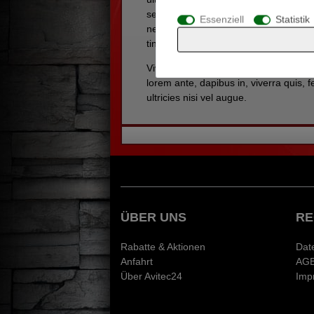
sem quam semper libero, sit amet adi
Essenziell
Statistik
nec odio et ante tincidunt tempus. Don
tincidunt. Duis leo. Sed fringilla mau
Vivamus elementum semper nisi. Aenean
lorem ante, dapibus in, viverra quis, 
ultricies nisi vel augue.
ÜBER UNS
RE
Rabatte & Aktionen
Dat
Anfahrt
AG
Über Avitec24
Imp