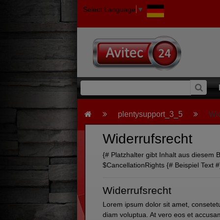
Select Language
▼
plentysupport_3_5
Wid
Widerrufsrecht
{# Platzhalter gibt Inhalt aus diese
$CancellationRights {# Beispiel Text #
Widerrufsrecht
Lorem ipsum dolor sit amet, consetet
diam voluptua. At vero eos et accusam