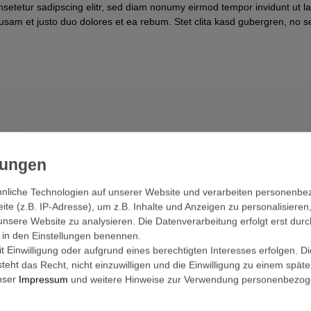
nsetetur sadipscing elitr, sed diam nonumy eirmod tempor invidunt ut l
cusam et justo duo dolores et ea rebum. Stet clita kasd gubergren, no 
olores et ea. Stet clita kasd gubergren, no sea takimata sanctus est L
pscing elitr, sed diam nonumy eirmod tempor invidunt ut labore et.
nliche Technologien auf unserer Website und verarbeiten personenb
e (z.B. IP-Adresse), um z.B. Inhalte und Anzeigen zu personalisieren
unsere Website zu analysieren. Die Datenverarbeitung erfolgt erst durc
s dis parturient montes, nascetur ridiculus mus. Donec quam felis, ult
ir in den Einstellungen benennen.
enim. Donec pede justo, fringilla vel, aliquet nec, vulputate eget, arcu
 Einwilligung oder aufgrund eines berechtigten Interesses erfolgen. D
m felis eu pede mollis pretium. Integer tincidunt. Cras dapibus.
eht das Recht, nicht einzuwilligen und die Einwilligung zu einem spät
unser
Impressum
und weitere Hinweise zur Verwendung personenbezog
 vulputate eleifend tellus. Aenean leo ligula, porttitor eu, consequat 
feugiat a, tellus. Phasellus viverra nulla ut metus varius laoreet. Quisq
llamcorper ultricies nisi. Nam eget dui. Etiam rhoncus. Maecenas tempus