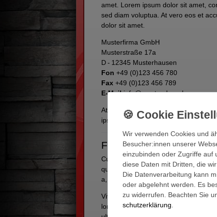
amet. Lorem ipsum dolor sit amet, co
sed diam voluptua. At vero eos et ac
dolor sit amet.
Musterfirma GmbH
Musterstraße 17a
D - 12345 Musterhausen
Fon
+49 (0)123 456 780
Fax
+49 (0)123 456 789
E-Mail
info@mustershop.de
At vero eos et accusam et justo duo d
ipsum dolor sit amet, consetetur sadi
Wir verwenden Cookies und äh
Folgen des Widerrufs
Besucher:innen unserer Webseit
einzubinden oder Zugriffe auf 
Cum sociis natoque penatibus et magni
diese Daten mit Dritten, die w
quis, sem. Nulla consequat massa quis 
Die Datenverarbeitung kann mit
a, venenatis vitae, justo. Nullam dictu
oder abgelehnt werden. Es best
zu widerrufen. Beachten Sie 
Vivamus elementum semper nisi. Aenean
schutz­erklärung
.
lorem ante, dapibus in, viverra quis, 
ultricies nisi vel augue. Curabitur u