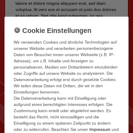
labore et dolore magna aliquyam erat, sed diam
voluptua. At vero eos et accusam et justo duo dolores
et ea rebum. Stet clita kasd gubergren, no sea
takimata sanctus est Lorem ipsum dolor sit amet.
At vero eos et accusam et justo duo dolores et ea
rebum. Stet clita kasd gubergren, no sea takimata
Wir verwenden Cookies und ähnliche Technologien auf
sanctus est Lorem ipsum dolor sit amet.Lorem ipsum
unserer Website und verarbeiten personenbezogene
dolor sit amet, consetetur sadipscing elitr, sed diam
Daten von Besucher:innen unserer Webseite (z.B. IP-
nonumy eirmod tempor invidunt ut labore et dolore
Adresse), um z.B. Inhalte und Anzeigen zu
magna aliquyam erat, sed diam voluptua. At vero eos
personalisieren, Medien von Drittanbietern einzubinden
et accusam et justo duo dolores et ea rebum. Stet
oder Zugriffe auf unsere Website zu analysieren. Die
clita kasd gubergren, no sea takimata sanctus est
Datenverarbeitung erfolgt erst durch gesetzte Cookies.
Lorem ipsum dolor sit amet. Lorem ipsum dolor sit
Wir teilen diese Daten mit Dritten, die wir in den
amet.
Einstellungen benennen.
Die Datenverarbeitung kann mit Einwilligung oder
Consetetur sadipscing elitr, sed diam nonumy eirmod
aufgrund eines berechtigten Interesses erfolgen. Die
tempor invidunt ut labore et dolore magna aliquyam
Zustimmung kann erteilt oder abgelehnt werden. Es
erat, sed diam voluptua. At vero eos et accusam et
besteht das Recht, nicht einzuwilligen und die
justo duo dolores et ea rebum. Stet clita kasd
Einwilligung zu einem späteren Zeitpunkt zu ändern
gubergren, no sea takimata sanctus est Lorem ipsum
oder zu widerrufen. Beachten Sie unser
Impressum
und
dolor sit amet. Lorem ipsum dolor sit amet, consetetur