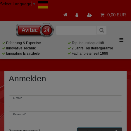
Select Language
▼
0,00 EUR
☰
Erfahrung & Expertise
Top-Industriequalität
innovative Technik
2 Jahre Herstellergarantie
langjährig Ersatzteile
Fachanbieter seit 1999
Anmelden
E-Mail*
Passwort*
Passwort vergessen?