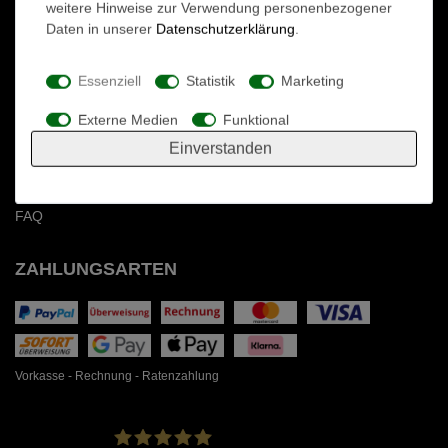
weitere Hinweise zur Verwendung personenbezogener
Datenschutzerklärung
Daten in unserer
Daten­schutz­erklärung
.
AGB
Impressum
Essenziell
Statistik
Marketing
KUNDENSERVICE
Externe Medien
Funktional
Einverstanden
Lieferung
Bezahlung
Garantie & Reparatur
FAQ
ZAHLUNGSARTEN
Vorkasse - Rechnung - Ratenzahlung