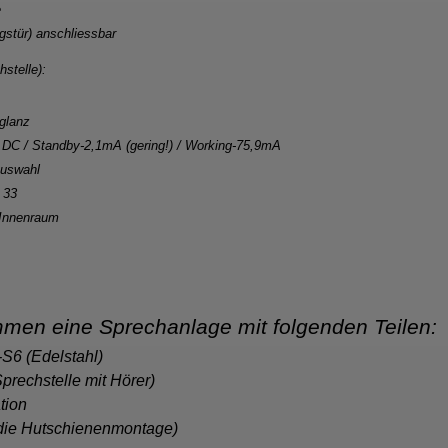
e
gstür) anschliessbar
stelle):
glanz
DC / Standby-2,1mA (gering!) / Working-75,9mA
Auswahl
 33
 Innenraum
mmen eine Sprechanlage mit folgenden Teilen:
S6 (Edelstahl)
prechstelle mit Hörer)
tion
 die Hutschienenmontage)