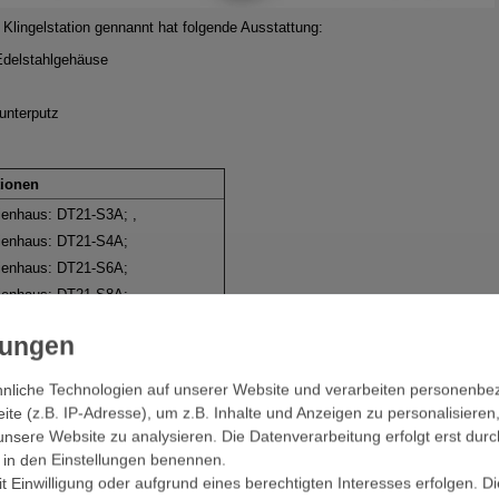
 Klingelstation gennannt hat folgende Ausstattung:
Edelstahlgehäuse
 unterputz
tionen
ienhaus: DT21-S3A; ,
lienhaus: DT21-S4A;
lienhaus: DT21-S6A;
lienhaus: DT21-S8A;
tandby-36,8mA / Working-121,4mA
is 50gradC
nliche Technologien auf unserer Website und verarbeiten personenb
e (z.B. IP-Adresse), um z.B. Inhalte und Anzeigen zu personalisieren
 46
unsere Website zu analysieren. Die Datenverarbeitung erfolgt erst durc
ontage
ir in den Einstellungen benennen.
 Einwilligung oder aufgrund eines berechtigten Interesses erfolgen. D