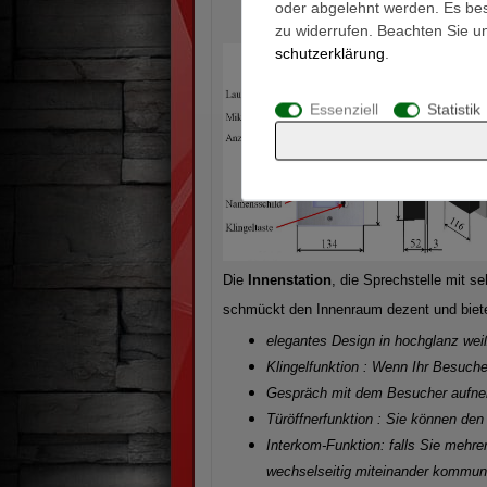
oder abgelehnt werden. Es best
zu widerrufen. Beachten Sie 
schutz­erklärung
.
Essenziell
Statistik
Die
Innenstation
, die Sprechstelle mit s
schmückt den Innenraum dezent und biete
elegantes Design in hochglanz we
Klingelfunktion
: Wenn Ihr Besucher 
Gespräch mit dem Besucher aufn
Türöffnerfunktion
: Sie können den 
Interkom-Funktion
: falls Sie mehr
wechselseitig miteinander kommuni