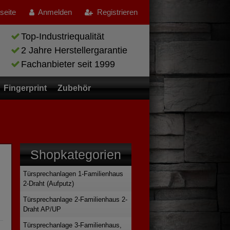
tseite
Anmelden
Registrieren
Top-Industriequalität
2 Jahre Herstellergarantie
Fachanbieter seit 1999
Fingerprint
Zubehör
Shopkategorien
Türsprechanlagen 1-Familienhaus
2-Draht (Aufputz)
Türsprechanlage 2-Familienhaus 2-
Draht AP/UP
Türsprechanlage 3-Familienhaus,