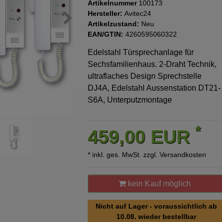
Artikelnummer
100173
Hersteller:
Avitec24
Artikelzustand:
Neu
EAN/GTIN:
4260595060322
Edelstahl Türsprechanlage für
Sechsfamilienhaus. 2-Draht Technik,
ultraflaches Design Sprechstelle
DJ4A, Edelstahl Aussenstation DT21-
S6A, Unterputzmontage
*
459,00 EUR
* inkl. ges. MwSt. zzgl.
Versandkosten
kein Kauf möglich
Nicht auf Lager - voraussichtlich ab
10.08. wieder bestellbar