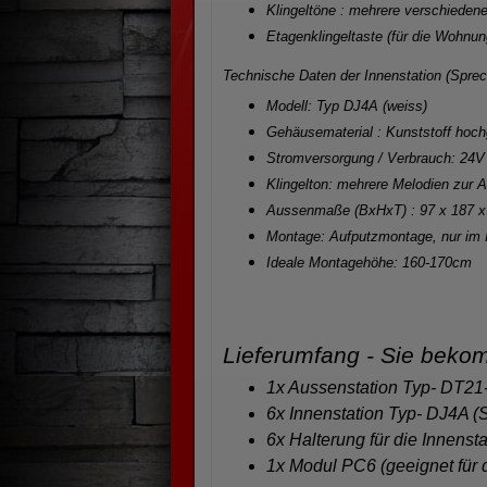
Klingeltöne
: mehrere verschieden
Etagenklingeltaste
(für die Wohnun
Technische Daten der Innenstation (Sprech
Modell:
Typ DJ4A (weiss)
Gehäusematerial :
Kunststoff hoch
Stromversorgung / Verbrauch:
24V 
Klingelton:
mehrere Melodien zur 
Aussenmaße (BxHxT) :
97 x 187 x
Montage:
Aufputzmontage, nur im
Ideale Montagehöhe:
160-170cm
Lieferumfang - Sie beko
1x Aussenstation Typ- DT21-
6x Innenstation Typ- DJ4A (S
6x Halterung für die Innensta
1x Modul PC6 (geeignet für