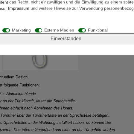
eht das Recht, nicht einzuwilligen und die Einwilligung zu einem spät
unser
Impressum
und weitere Hinweise zur Verwendung personenbezog
Marketing
Externe Medien
Funktional
Einverstanden
ehr edlem Design,
t folgende Funktionen:
iß + Aluminiumblende
an der Tür klingelt, läutet die Sprechstelle.
ehmen
einfach nach Abnehmen des Hörers.
Türöffner über der Türöffnertaste an der Sprechstelle betätigen.
ere Sprechstellen in der Wohnung installiert haben, so können Sie
zieren. Das interne Gespräch kann nicht an der Tür gehört werden.