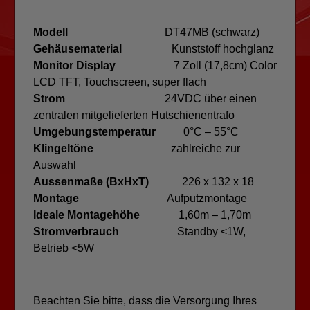
Modell
DT47MB (schwarz)
Gehäusematerial
Kunststoff hochglanz
Monitor Display
7 Zoll (17,8cm) Color
LCD TFT, Touchscreen, super flach
Strom
24VDC über einen
zentralen mitgelieferten Hutschienentrafo
Umgebungstemperatur
0°C – 55°C
Klingeltöne
zahlreiche zur
Auswahl
Aussenmaße (BxHxT)
226 x 132 x 18
Montage
Aufputzmontage
Ideale Montagehöhe
1,60m – 1,70m
Stromverbrauch
Standby <1W,
Betrieb <5W
Beachten Sie bitte, dass die Versorgung Ihres