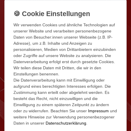
OSD
(on screen Display) Menüführung in
Deutsch.
Echtzeit Wiedergabe
: Wenn Ihr Besucher
an der Tür klingelt, schaltet sich der Monitor
Wir verwenden Cookies und ähnliche Technologien auf
automatisch ein und zeigt Ihnen wer vor der
unserer Website und verarbeiten personenbezogene
Tür steht.
Daten von Besucher:innen unserer Webseite (z.B. IP-
Gespräch mit dem Besucher aufnehmen
Adresse), um z.B. Inhalte und Anzeigen zu
personalisieren, Medien von Drittanbietern einzubinden
einfach nach Drücken der Sprech-Taste.
oder Zugriffe auf unsere Website zu analysieren. Die
Türöffnerfunktion
: Sie können den Türöffner
Datenverarbeitung erfolgt erst durch gesetzte Cookies.
über der Türöffnertaste am Monitor
Wir teilen diese Daten mit Dritten, die wir in den
betätigen.
Einstellungen benennen.
Überwachungs-Funktion
: die Monitor-Taste
Die Datenverarbeitung kann mit Einwilligung oder
schaltet das Kamerabild ein. Sowohl das
aufgrund eines berechtigten Interesses erfolgen. Die
Bild an der Aussenstation wie auch die
Zustimmung kann erteilt oder abgelehnt werden. Es
besteht das Recht, nicht einzuwilligen und die
Bilder von den anderen, an diesem System
Einwilligung zu einem späteren Zeitpunkt zu ändern
angeschlossenen, Kameras können an der
oder zu widerrufen. Beachten Sie unser
Impressum
und
Innenstation beobachtet werden.
weitere Hinweise zur Verwendung personenbezogener
Bildspeicherfunktion
: automatsiche
Daten in unserer
Daten­schutz­erklärung
.
Bildspeicherung vom Besucher wenn die