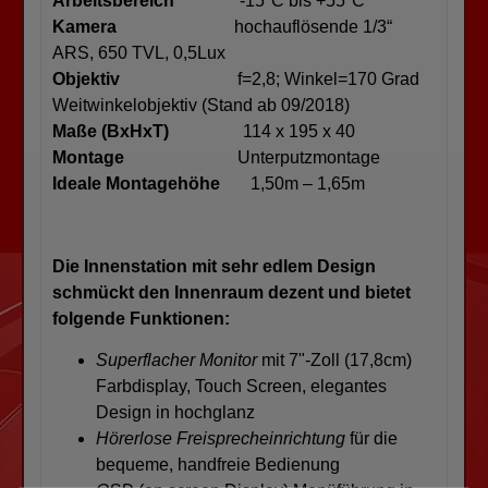
Arbeitsbereich
-15°C bis +55°C
Kamera
hochauflösende 1/3“
ARS, 650 TVL, 0,5Lux
Objektiv
f=2,8; Winkel=170 Grad
Weitwinkelobjektiv (Stand ab 09/2018)
Maße (BxHxT)
114 x 195 x 40
Montage
Unterputzmontage
Ideale Montagehöhe
1,50m – 1,65m
Die Innenstation mit sehr edlem Design
schmückt den Innenraum dezent und bietet
folgende Funktionen:
Superflacher Monitor
mit 7"-Zoll (17,8cm)
Farbdisplay, Touch Screen, elegantes
Design in hochglanz
Hörerlose Freisprecheinrichtung
für die
bequeme, handfreie Bedienung