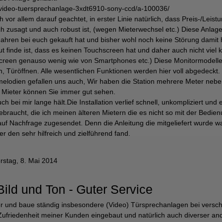
s-video-tuersprechanlage-3xdt6910-sony-ccd/a-100036/
 vor allem darauf geachtet, in erster Linie natürlich, dass Preis-/Leist
sch zusagt und auch robust ist, (wegen Mieterwechsel etc.) Diese Anl
ahren bei euch gekauft hat und bisher wohl noch keine Störung damit 
 finde ist, dass es keinen Touchscreen hat und daher auch nicht viel 
creen genauso wenig wie von Smartphones etc.) Diese Monitormodelle
röffnen. Alle wesentlichen Funktionen werden hier voll abgedeckt. Die
melodien gefallen uns auch, Wir haben die Station mehrere Meter neben
e Mieter können Sie immer gut sehen.
ch bei mir lange hält.Die Installation verlief schnell, unkompliziert un
gebraucht, die ich meinen älteren Mietern die es nicht so mit der Bed
 auf Nachfrage zugesendet. Denn die Anleitung die mitgeliefert wurde w
er den sehr hilfreich und zielführend fand.
stag, 8. Mai 2014
Bild und Ton - Guter Service
ker und baue ständig insbesondere (Video) Türsprechanlagen bei versc
 Zufriedenheit meiner Kunden eingebaut und natürlich auch diverser an