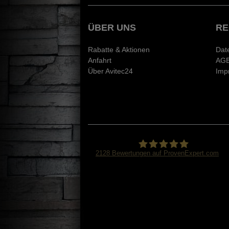
ÜBER UNS
RE
Rabatte & Aktionen
Dat
Anfahrt
AG
Über Avitec24
Imp
2128
Bewertungen auf ProvenExpert.com
Avitec24