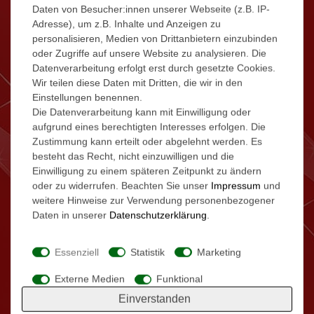
Daten von Besucher:innen unserer Webseite (z.B. IP-
TV-OUT Funktion - Monitor kannmit ihrem
Adresse), um z.B. Inhalte und Anzeigen zu
TV verbunden werden
personalisieren, Medien von Drittanbietern einzubinden
Externe Klingel, Türöffner und
oder Zugriffe auf unsere Website zu analysieren. Die
Überwachungskamera anschließbar
Datenverarbeitung erfolgt erst durch gesetzte Cookies.
Auflösung800x480 Pixel RGB - 16:9
Wir teilen diese Daten mit Dritten, die wir in den
Einstellungen benennen.
nur 1W Verbrauch im Standby!
Die Datenverarbeitung kann mit Einwilligung oder
aufgrund eines berechtigten Interesses erfolgen. Die
Zustimmung kann erteilt oder abgelehnt werden. Es
besteht das Recht, nicht einzuwilligen und die
Einwilligung zu einem späteren Zeitpunkt zu ändern
oder zu widerrufen. Beachten Sie unser
Impressum
und
weitere Hinweise zur Verwendung personenbezogener
Daten in unserer
Daten­schutz­erklärung
.
Die Anlage ist ausbaufähig auf bis zu 16 Innen +
2 Aussenstationen (im Parallelbetrieb)
Essenziell
Statistik
Marketing
Damit ist diese Video-Sprechanlage ideal für
Häuser mit mehreren Eingängen (z.B. Tor- und
Externe Medien
Funktional
Hauseingang, oder Haupteingang und
Einverstanden
Nebeneingang vom Garten) und / oder mehreren