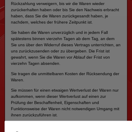
Rückzahlung verweigern, bis wir die Waren wieder
zurückerhalten haben oder bis Sie den Nachweis erbracht
haben, dass Sie die Waren zurückgesandt haben, je
nachdem, welches der frühere Zeitpunkt ist.
Sie haben die Waren unverzüglich und in jedem Fall
spätestens binnen vierzehn Tagen ab dem Tag, an dem
Sie uns über den Widerruf dieses Vertrags unterrichten, an
uns zurückzusenden oder zu übergeben. Die Frist ist
gewahrt, wenn Sie die Waren vor Ablauf der Frist von
vierzehn Tagen absenden.
Sie tragen die unmittelbaren Kosten der Rücksendung der
Waren.
Sie müssen für einen etwaigen Wertverlust der Waren nur
aufkommen, wenn dieser Wertverlust auf einen zur
Prüfung der Beschaffenheit, Eigenschaften und
Funktionsweise der Waren nicht notwendigen Umgang mit
ihnen zurückzuführen ist.
Allgemeine Hinweise
1) Bitte vermeiden Sie Beschädigungen und