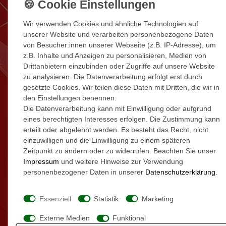
Verunreinigungen der Ware. Senden Sie die Ware bitte in
Originalverpackung mit sämtlichem Zubehör und mit allen
Wir verwenden Cookies und ähnliche Technologien auf
Verpackungsbestandteilen an uns zurück. Verwenden Sie
unserer Website und verarbeiten personenbezogene Daten
ggf. eine schützende Umverpackung. Wenn Sie die
von Besucher:innen unserer Webseite (z.B. IP-Adresse), um
Originalverpackung nicht mehr besitzen, sorgen Sie bitte
z.B. Inhalte und Anzeigen zu personalisieren, Medien von
mit einer geeigneten Verpackung für einen ausreichenden
Drittanbietern einzubinden oder Zugriffe auf unsere Website
Schutz vor Transportschäden.
zu analysieren. Die Datenverarbeitung erfolgt erst durch
2) Senden Sie die Ware bitte nicht unfrei an uns zurück.
gesetzte Cookies. Wir teilen diese Daten mit Dritten, die wir in
3) Bitte beachten Sie, dass die vorgenannten Ziffern 1-2
den Einstellungen benennen.
nicht Voraussetzung für die wirksame Ausübung des
Die Datenverarbeitung kann mit Einwilligung oder aufgrund
Widerrufsrechts sind.
eines berechtigten Interesses erfolgen. Die Zustimmung kann
erteilt oder abgelehnt werden. Es besteht das Recht, nicht
B. Widerrufsformular
einzuwilligen und die Einwilligung zu einem späteren
Wenn Sie den Vertrag widerrufen wollen, dann füllen Sie
Zeitpunkt zu ändern oder zu widerrufen. Beachten Sie unser
bitte dieses Formular aus und senden es zurück.
Impressum
und weitere Hinweise zur Verwendung
An
personenbezogener Daten in unserer
Daten­schutz­erklärung
.
Attila Tyukodi
Essenziell
Statistik
Marketing
Avitec24
Am Webersloh 64
Externe Medien
Funktional
42389 Wuppertal