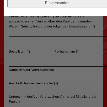
Deutschland
Einverstanden
E-Mail: info@avitec24.de
Hiermit widerrufe(n) ich/wir (*) den von mir/uns (*)
abgeschlossenen Vertrag über den Kauf der folgenden
Waren (*)/die Erbringung der folgenden Dienstleistung (*)
___________________________________________________
___________________________________________________
Bestellt am (*) ____________ / erhalten am (*)
__________________
___________________________________________________
Name des/der Verbraucher(s)
___________________________________________________
Anschrift des/der Verbraucher(s)
___________________________________________________
Unterschrift des/der Verbraucher(s) (nur bei Mitteilung auf
Papier)