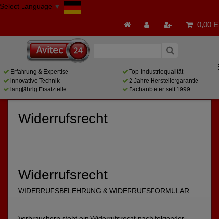
Select Language
▼
0,00 
Erfahrung & Expertise
Top-Industriequalität
innovative Technik
2 Jahre Herstellergarantie
langjährig Ersatzteile
Fachanbieter seit 1999
Widerrufs­recht
Widerrufsrecht
WIDERRUFSBELEHRUNG & WIDERRUFSFORMULAR
Verbrauchern steht ein Widerrufsrecht nach folgender